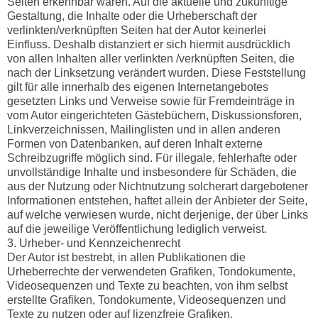
Seiten erkennbar waren. Auf die aktuelle und zukünftige
Gestaltung, die Inhalte oder die Urheberschaft der
verlinkten/verknüpften Seiten hat der Autor keinerlei
Einfluss. Deshalb distanziert er sich hiermit ausdrücklich
von allen Inhalten aller verlinkten /verknüpften Seiten, die
nach der Linksetzung verändert wurden. Diese Feststellung
gilt für alle innerhalb des eigenen Internetangebotes
gesetzten Links und Verweise sowie für Fremdeinträge in
vom Autor eingerichteten Gästebüchern, Diskussionsforen,
Linkverzeichnissen, Mailinglisten und in allen anderen
Formen von Datenbanken, auf deren Inhalt externe
Schreibzugriffe möglich sind. Für illegale, fehlerhafte oder
unvollständige Inhalte und insbesondere für Schäden, die
aus der Nutzung oder Nichtnutzung solcherart dargebotener
Informationen entstehen, haftet allein der Anbieter der Seite,
auf welche verwiesen wurde, nicht derjenige, der über Links
auf die jeweilige Veröffentlichung lediglich verweist.
3. Urheber- und Kennzeichenrecht
Der Autor ist bestrebt, in allen Publikationen die
Urheberrechte der verwendeten Grafiken, Tondokumente,
Videosequenzen und Texte zu beachten, von ihm selbst
erstellte Grafiken, Tondokumente, Videosequenzen und
Texte zu nutzen oder auf lizenzfreie Grafiken,